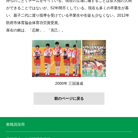
持ちのごとくチームを守っている。現在の立場に徹することは並大抵の人間
ができることではないが、52年間尽くしている。現在も多くの卒業生が慕
い、親子二代に渡り指導を受けている卒業生や生徒も少なくない。2012年
防府市体育協会体育功労賞受賞。
座右の銘は、「忍耐」、「克己」。
2000年 三冠達成
前のページに戻る
教職員採用