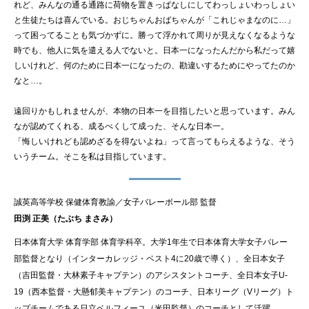
れど、みんなの通る通路に荷物を置きっぱなしにしてわっしょいわっしょい
と生徒たちは喜んでいる。おじちゃんおばちゃんが「これじゃまなのに…」
って困ってることも気づかずに。勝って浮かれて周りが見えなくなるような
時でも、他人に気を遣える人でないと。日本一になったんだから私だって嬉
しいけれど、何のために日本一になったの、勘違いするためにやってたのか
なと…。
遠回りかもしれませんが、本物の日本一を目指したいと思っています。みん
なが認めてくれる、成るべくして成った、そんな日本一。
「悔しいけれども認めざるを得ないよね」って言ってもらえるような、そう
いうチーム。そこを私は目指しています。
誠英高等学校 保健体育教諭／女子バレーボール部 監督
田渕 正美（たぶち まさみ）
日本体育大学 体育学部 体育学科卒。大学1年生で日本体育大学女子バレー
部監督となり（インターカレッジ・ベスト4に20歳で導く）、全日本女子
（吉田監督・大林素子キャプテン）のアシスタントコーチ、全日本女子U-
19（西本監督・大懸郁美キャプテン）のコーチ、日本リーグ（Vリーグ）ト
ップチームである日立ベルフィーユ（米田監督）のコーチとして活躍。