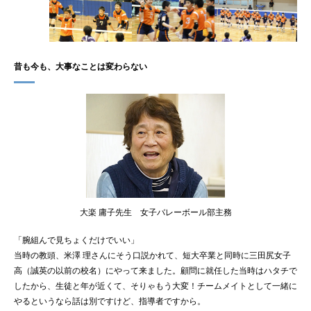
昔も今も、大事なことは変わらない
大楽 庸子先生 女子バレーボール部主務
「腕組んで見ちょくだけでいい」
当時の教頭、米澤 理さんにそう口説かれて、短大卒業と同時に三田尻女子
高（誠英の以前の校名）にやって来ました。顧問に就任した当時はハタチで
したから、生徒と年が近くて、そりゃもう大変！チームメイトとして一緒に
やるというなら話は別ですけど、指導者ですから。