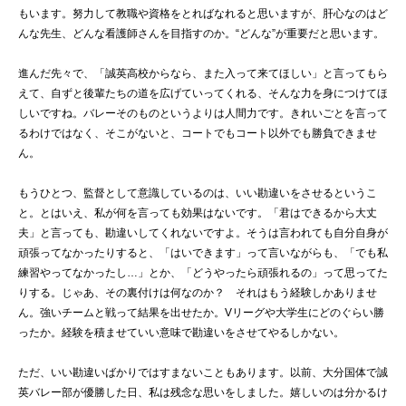
もいます。努力して教職や資格をとればなれると思いますが、肝心なのはど
んな先生、どんな看護師さんを目指すのか。“どんな”が重要だと思います。
進んだ先々で、「誠英高校からなら、また入って来てほしい」と言ってもら
えて、自ずと後輩たちの道を広げていってくれる、そんな力を身につけてほ
しいですね。バレーそのものというよりは人間力です。きれいごとを言って
るわけではなく、そこがないと、コートでもコート以外でも勝負できませ
ん。
もうひとつ、監督として意識しているのは、いい勘違いをさせるというこ
と。とはいえ、私が何を言っても効果はないです。「君はできるから大丈
夫」と言っても、勘違いしてくれないですよ。そうは言われても自分自身が
頑張ってなかったりすると、「はいできます」って言いながらも、「でも私
練習やってなかったし…」とか、「どうやったら頑張れるの」って思ってた
りする。じゃあ、その裏付けは何なのか？ それはもう経験しかありませ
ん。強いチームと戦って結果を出せたか。Vリーグや大学生にどのぐらい勝
ったか。経験を積ませていい意味で勘違いをさせてやるしかない。
ただ、いい勘違いばかりではすまないこともあります。以前、大分国体で誠
英バレー部が優勝した日、私は残念な思いをしました。嬉しいのは分かるけ