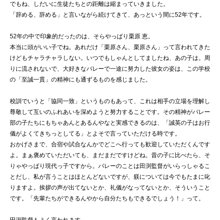
でもね、しだいに生徒たちとの距離は縮まっていきました。
「辞める、辞める」と言いながら続けてきて、あっという間に52年です。
52年の中で印象的だったのは、そらやっぱり栗原 恵。
本当に頭がいい子でね。あれだけ「栗原さん、栗原さん」って言われてきた
けどもチャラチャラしない。いつでもしゃんとしてましたね、あの子は。周
りに流されないで、大好きなバレーで一途に努力した彼女の姿は、この学校
の「至誠一貫」の精神にも通ずるものを感じました。
校訓でいうと「協同一致」というものもあって、これは相手の立場を理解し
尊敬して互いのふれあいを深めようと努力することです。その精神がバレー
部の子たちにもちゃあんとあるんやなと実感できるのは、「誠英の子はお行
儀がよくてきちっとしてる」とよそで言っていただける時です。
おかげさまで、合宿や試合なんかでどこへ行っても歓迎していただくんです
よ。まぁ褒めていただいても、まだまだですけどね。昔の子に比べたら、そ
りゃやっぱり現代っ子ですから。バレーのことは田渕監督がいらっしゃるこ
とだし、私が言うことはほとんどないですが、躾については今でもたまに叱
りますよ。挨拶の声が出てないとか、礼儀がなってないとか、そういうこと
です。「先輩たちができるんやから自分たちもできるでしょう！」って。