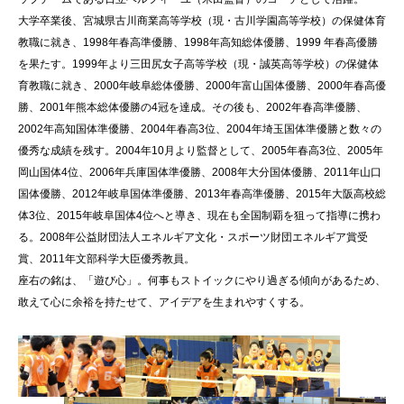
大学卒業後、宮城県古川商業高等学校（現・古川学園高等学校）の保健体育
教職に就き、1998年春高準優勝、1998年高知総体優勝、1999 年春高優勝
を果たす。1999年より三田尻女子高等学校（現・誠英高等学校）の保健体
育教職に就き、2000年岐阜総体優勝、2000年富山国体優勝、2000年春高優
勝、2001年熊本総体優勝の4冠を達成。その後も、2002年春高準優勝、
2002年高知国体準優勝、2004年春高3位、2004年埼玉国体準優勝と数々の
優秀な成績を残す。2004年10月より監督として、2005年春高3位、2005年
岡山国体4位、2006年兵庫国体準優勝、2008年大分国体優勝、2011年山口
国体優勝、2012年岐阜国体準優勝、2013年春高準優勝、2015年大阪高校総
体3位、2015年岐阜国体4位へと導き、現在も全国制覇を狙って指導に携わ
る。2008年公益財団法人エネルギア文化・スポーツ財団エネルギア賞受
賞、2011年文部科学大臣優秀教員。
座右の銘は、「遊び心」。何事もストイックにやり過ぎる傾向があるため、
敢えて心に余裕を持たせて、アイデアを生まれやすくする。