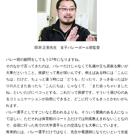
田渕 正美先生 女子バレーボール部監督
バレー部の顧問をしてもう17年になりますね。
そのなかで言ってきたのは、バレーだけじゃなくて礼儀や立ち居振る舞いが
大事だということ。挨拶だって奥が深いんです。例えばある時には「こんに
ちは」だけど、ちょっと違う時には「どうも」だったり。さっき会ったばか
りの人とまた会ったら「こんにちは」じゃなくて、「また会っちゃいました
ね」といいたげにペコっとする。これだって挨拶です。そういう遊び心のあ
るコミュニケーションが自然にできると、どこに行ってもきっとかわいがら
れます。
バレー選手としてすごいなと思われるよりも、そういう愛嬌のある人になっ
てほしい。ただそれは体育館のコート上だけでは到底教えきれないことなの
で、合宿に行った先での大学選手らとの交流なども大事にしています。
将来的には、バレー選手だけではなく、先生や看護師になりたいという生徒