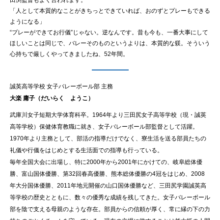
田渕監督もよく言われます。
「人として本質的なことがきちっとできていれば、おのずとプレーもできる
ようになる」
“プレーができてお行儀”じゃない。逆なんです。昔も今も、一番大事にして
ほしいことは同じで、バレーそのものというよりは、本質的な躾。そういう
心持ちで厳しくやってきましたね、52年間。
誠英高等学校 女子バレーボール部 主務
大楽 庸子（だいらく ようこ）
武庫川女子短期大学体育科卒。1964年より三田尻女子高等学校（現・誠英
高等学校）保健体育教職に就き、女子バレーボール部監督として活躍。
1970年より主務として、部活の指導だけでなく、寮生活を送る部員たちの
礼儀や行儀をはじめとする生活面での指導も行っている。
毎年全国大会に出場し、特に2000年から2001年にかけての、岐阜総体優
勝、富山国体優勝、第32回春高優勝、熊本総体優勝の4冠をはじめ、2008
年大分国体優勝、2011年地元開催の山口国体優勝など、三田尻学園誠英高
等学校の歴史とともに、数々の優秀な成績を残してきた。女子バレーボール
部を陰で支える母親のような存在。部員からの信頼が厚く、常に縁の下の力