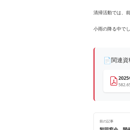
清掃活動では、
小雨の降る中で
関連資
202
582.6
前の記事
契同窓会 開