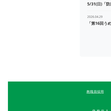
5/31(日)
2026.04.29
「第16回う
教職員採用